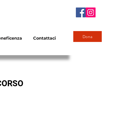
Dona
eneficenza
Contattaci
 CORSO