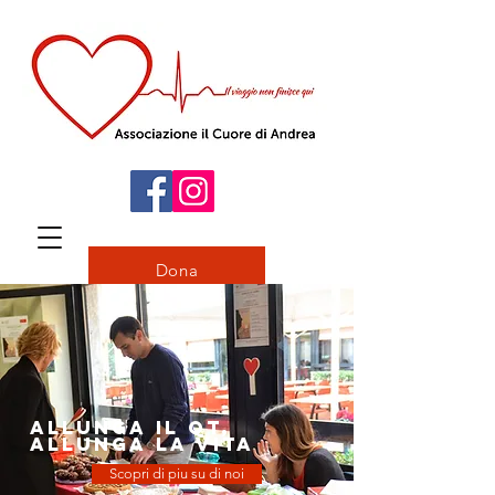
Dona
Allunga il QT,
allunga la vita
Scopri di piu su di noi